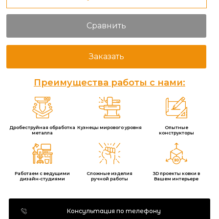
Сравнить
Заказать
Преимущества работы с нами:
Дробеструйная обработка
Кузнецы мирового уровня
Опытные
металла
конструкторы
Работаем с ведущими
Сложные изделия
3D проекты ковки в
дизайн-студиями
ручной работы
Вашем интерьере
Консультация по телефону