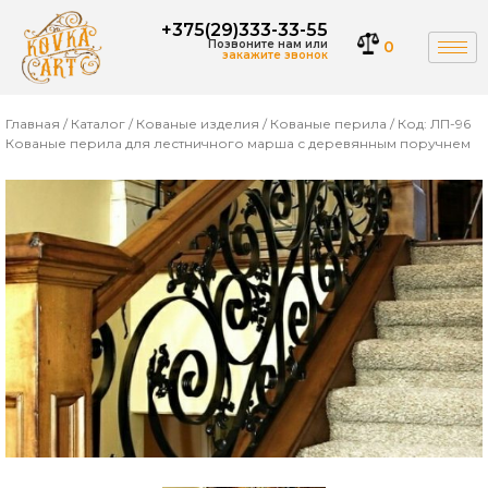
+375(29)333-33-55
Позвоните нам или
0
закажите звонок
Главная
/
Каталог
/
Кованые изделия
/
Кованые перила
/ Код: ЛП-96
Кованые перила для лестничного марша с деревянным поручнем