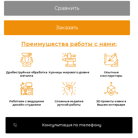
Сравнить
Заказать
Преимущества работы с нами:
Дробеструйная обработка
Кузнецы мирового уровня
Опытные
металла
конструкторы
Работаем с ведущими
Сложные изделия
3D проекты ковки в
дизайн-студиями
ручной работы
Вашем интерьере
Консультация по телефону