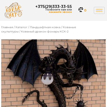
+375(29)333-33-55
Позвоните нам или
0
закажите звонок
Главная
/
Каталог
/
Ландшафтная ковка
/
Кованые
скульптуры
/ Кованый дракон фонарь КСК-2