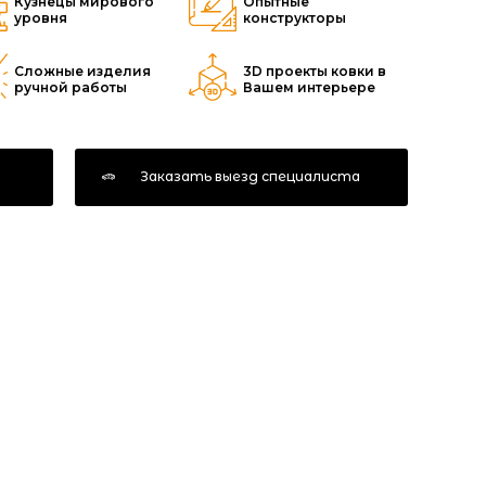
Кузнецы мирового
Опытные
уровня
конструкторы
Сложные изделия
3D проекты ковки в
ручной работы
Вашем интерьере
у
Заказать выезд специалиста