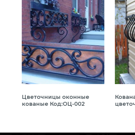
Цветочницы оконные
Кован
03
кованые Код:ОЦ-002
цветоч