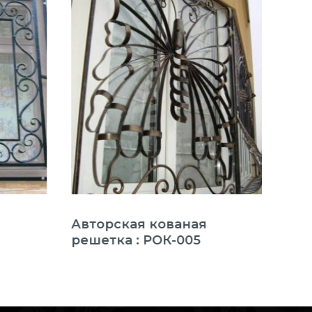
Авторская кованая
Реш
решетка : РОК-005
эле
РОК