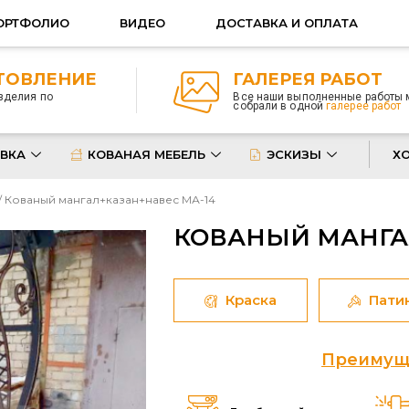
ОРТФОЛИО
ВИДЕО
ДОСТАВКА И ОПЛАТА
ТОВЛЕНИЕ
ГАЛЕРЕЯ РАБОТ
зделия по
Все наши выполненные работы
собрали в одной
галерее работ
ВКА
КОВАНАЯ МЕБЕЛЬ
ЭСКИЗЫ
Х
/ Кованый мангал+казан+навес МА-14
КОВАНЫЙ МАНГА
Краска
Пати
Преимуще