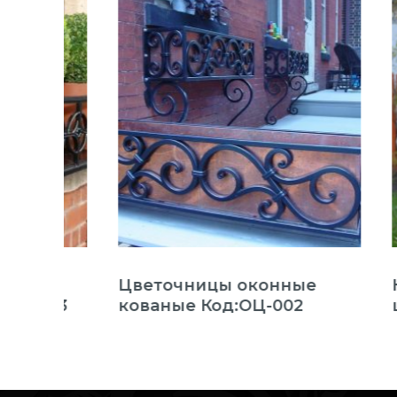
Цветочницы оконные
Кован
03
кованые Код:ОЦ-002
цветоч