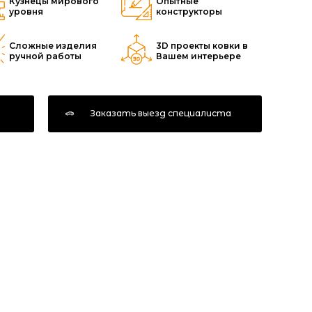
Кузнецы мирового
Опытные
уровня
конструкторы
Сложные изделия
3D проекты ковки в
ручной работы
Вашем интерьере
у
Заказать выезд специалиста