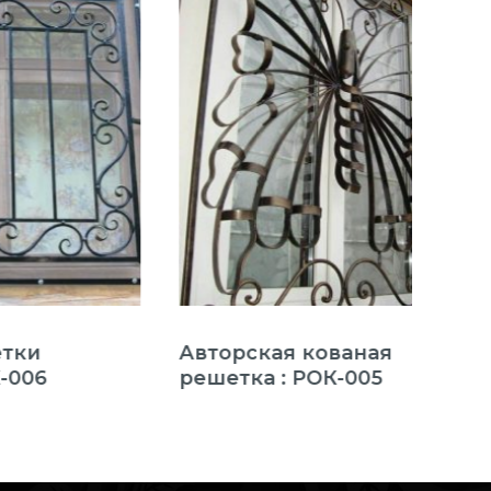
Авторская кованая
Реш
решетка : РОК-005
эле
РОК