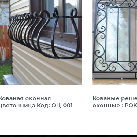
ая оконная
Кованые решетки
ница Код: ОЦ-001
оконные : РОК-006