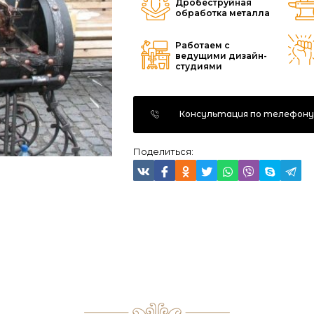
Дробеструйная
обработка металла
Работаем с
ведущими дизайн-
студиями
Консультация по телефон
Поделиться: